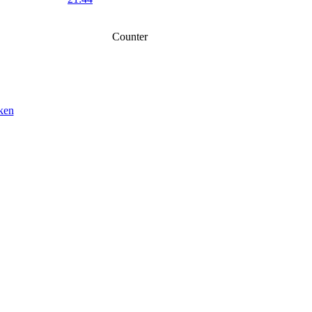
Musik an ... Welt aus...
Counter